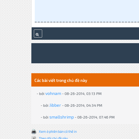
Các bài viết trong chủ đề này
vohnam
- bởi
- 08-26-2014, 03:13 PM
Jibber
- bởi
- 08-26-2014, 04:34 PM
smallshrimp
- bởi
- 08-26-2014, 07:46 PM
Xem ở phiên bản có thể in
Theo dõi chủ đề này