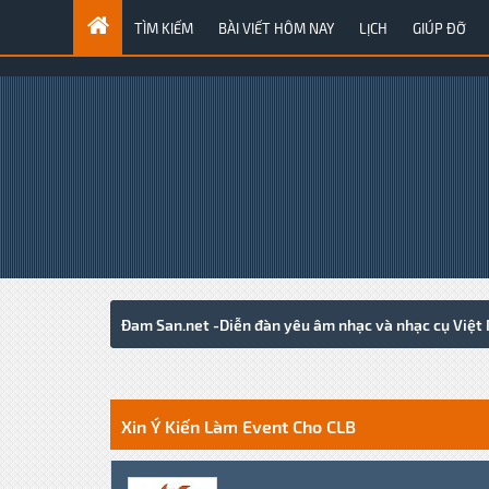
TÌM KIẾM
BÀI VIẾT HÔM NAY
LỊCH
GIÚP ĐỠ
Đam San.net -Diễn đàn yêu âm nhạc và nhạc cụ Việt
0 Votes - 0 Average
1
2
3
4
5
Xin Ý Kiến Làm Event Cho CLB