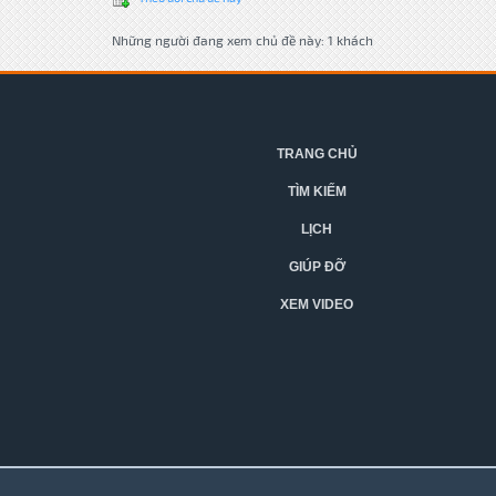
Những người đang xem chủ đề này: 1 khách
TRANG CHỦ
TÌM KIẾM
LỊCH
GIÚP ĐỠ
XEM VIDEO