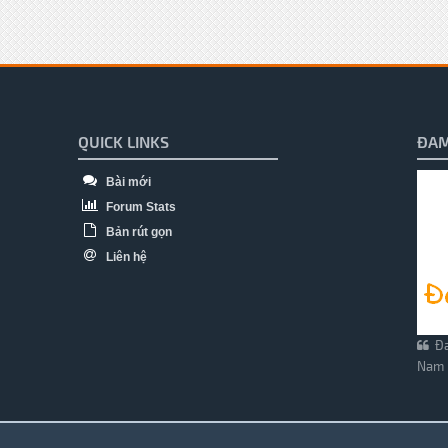
QUICK LINKS
ĐAM
Bài mới
Forum Stats
Bản rút gọn
Liên hệ
Đa
Nam