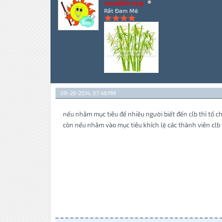
smallshrimp
Rất Đam Mê
08-26-2014, 07:46 PM
nếu nhằm mục tiêu để nhiều người biết đến clb thì tổ chứ
còn nếu nhằm vào mục tiêu khích lệ các thành viên clb t