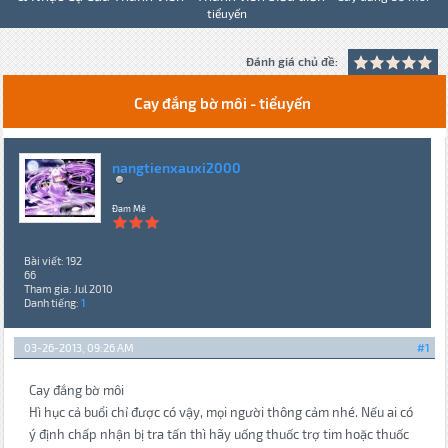
tiểuyến
Đánh giá chủ đề:
Cay đắng bờ môi - tiểuyến
nangtienxauxi2000
Đam Mê
Bài viết: 192
66
Tham gia: Jul 2010
Danh tiếng:
1
03-26-2013, 09:26 AM
#1
Cay đắng bờ môi
Hì hục cả buổi chỉ được có vậy, mọi người thông cảm nhé. Nếu ai có
ý định chấp nhận bị tra tấn thì hãy uống thuốc trợ tim hoặc thuốc