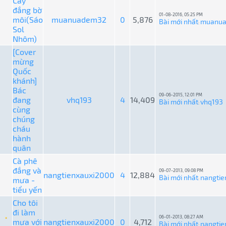
Cay
đắng bờ
01-08-2016, 05:25 PM
môi(Sáo
muanuadem32
0
5,876
Bài mới nhất
muanu
:
Sol
Nhôm)
[Cover
mừng
Quốc
khánh]
Bác
09-06-2015, 12:01 PM
đang
vhq193
4
14,409
Bài mới nhất
vhq193
:
cùng
chúng
cháu
hành
quân
Cà phê
đắng và
09-07-2013, 09:08 PM
nangtienxauxi2000
4
12,884
Bài mới nhất
nangtie
mưa -
:
tiểu yến
Cho tôi
đi làm
06-01-2013, 08:27 AM
mưa với
nangtienxauxi2000
0
4,712
Bài mới nhất
nangtie
: