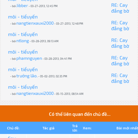
RE: Cay
Jibber
- bởi
- 03-27-2013, 12:45 PM
đắng bờ
môi - tiểuyến
RE: Cay
nangtienxauxi2000
- bởi
- 03-27-2013, 12:48 PM
đắng bờ
môi - tiểuyến
RE: Cay
ntlong
- bởi
- 03-28-2013, 09:13 AM
đắng bờ
môi - tiểuyến
RE: Cay
phamnguyen
- bởi
- 03-28-2013, 04:41 PM
đắng bờ
môi - tiểuyến
RE: Cay
trưởng lão.
- bởi
- 05-02-2013, 02:35 PM
đắng bờ
môi - tiểuyến
nangtienxauxi2000
- bởi
- 05-15-2013, 08:54 AM
Có thể liên quan đến chủ đề...
Trả
Chủ đề:
Tác giả
Xem:
Bài mới nhấ
lời: