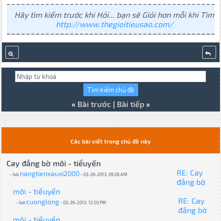
Hãy tìm kiếm trước khi Hỏi... bạn sẽ Giỏi hơn mỗi khi Tìm
http://www.thegioitieusao.com/
«
Bài trước
|
Bài tiếp
»
Các bài viết trong chủ đề này
Cay đắng bờ môi - tiểuyến
RE: Cay
nangtienxauxi2000
- bởi
- 03-26-2013, 09:26 AM
đắng bờ
môi - tiểuyến
RE: Cay
cuonglong
- bởi
- 03-26-2013, 12:50 PM
đắng bờ
môi - tiểuyến