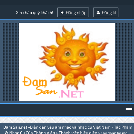
Xin chào quý khách!
Đăng nhập
Đăng kí
To
Đam San.net -Diễn đàn yêu âm nhạc và nhạc cụ Việt Nam
Tác Phẩm
>
na
& Nhạc Cụ Của Thành Viên
Thành viên biểu diễn
>
>
Cay đắng bờ môi -