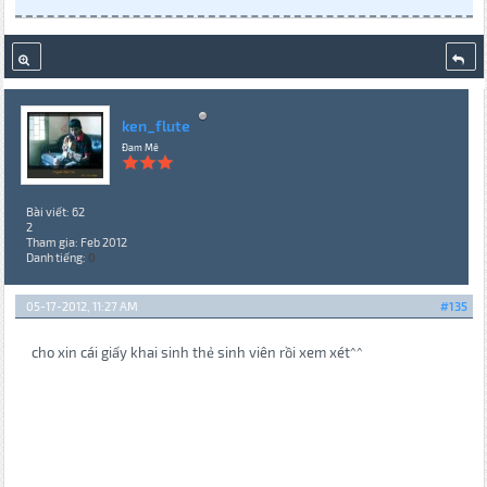
ken_flute
Đam Mê
Bài viết: 62
2
Tham gia: Feb 2012
Danh tiếng:
0
05-17-2012, 11:27 AM
#135
cho xin cái giấy khai sinh thẻ sinh viên rồi xem xét^^