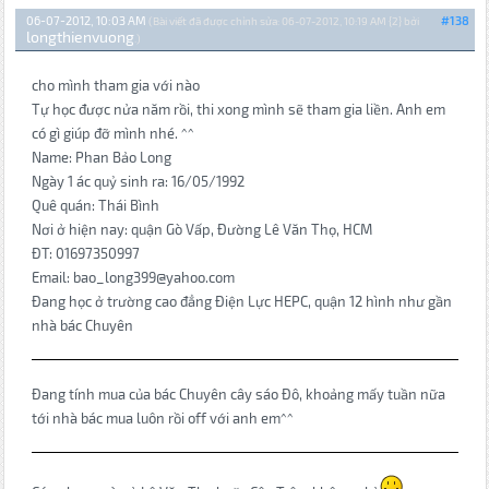
06-07-2012, 10:03 AM
#138
(Bài viết đã được chỉnh sửa: 06-07-2012, 10:19 AM {2} bởi
longthienvuong
.)
cho mình tham gia với nào
Tự học được nửa năm rồi, thi xong mình sẽ tham gia liền. Anh em
có gì giúp đỡ mình nhé. ^^
Name: Phan Bảo Long
Ngày 1 ác quỷ sinh ra: 16/05/1992
Quê quán: Thái Bình
Nơi ở hiện nay: quận Gò Vấp, Đường Lê Văn Thọ, HCM
ĐT: 01697350997
Email: bao_long399@yahoo.com
Đang học ở trường cao đẳng Điện Lực HEPC, quận 12 hình như gần
nhà bác Chuyên
Đang tính mua của bác Chuyên cây sáo Đô, khoảng mấy tuần nữa
tới nhà bác mua luôn rồi off với anh em^^