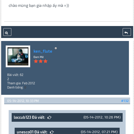
chào mừng bạn gia nhập ấy mà =))
ken_flute
Đam Mê
Bài viết: 62
2
Tham gia: Feb 2012
Danh tiếng:
0
05-14-2012, 10:33 PM
#132
loccub123 Đã viết:
(05-14-2012, 10:26 PM)
unesco01 Đã viết:
(05-14-2012, 07:21 PM)