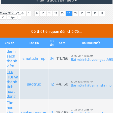
Trang (21):
« Trước
1
...
9
10
11
12
13
14
15
16
17
18
19
...
21
Tiếp »
Có thể liên quan đến chủ đề...
Trả
Chủ đề:
Tác giả
Xem:
Bài mới nhất
lời:
danh
sách
05-08-2017, 12:03 AM
smallshrimp
34
111,766
Bài mới nhất
vuongdat493
thành
:
viên
CLB
HUI và
thành
10-29-2013, 07:40 AM
saotruc
12
44,160
Bài mới nhất
smallshrimp
tích
:
hoạt
động
Cần
học
07-25-2013, 07:38 AM
sáo
ryukenmaster
3
14,489