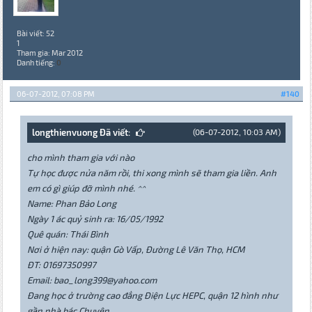
Bài viết: 52
1
Tham gia: Mar 2012
Danh tiếng:
0
06-07-2012, 07:08 PM
#140
longthienvuong Đã viết:
(06-07-2012, 10:03 AM)
cho mình tham gia với nào
Tự học được nửa năm rồi, thi xong mình sẽ tham gia liền. Anh
em có gì giúp đỡ mình nhé. ^^
Name: Phan Bảo Long
Ngày 1 ác quỷ sinh ra: 16/05/1992
Quê quán: Thái Bình
Nơi ở hiện nay: quận Gò Vấp, Đường Lê Văn Thọ, HCM
ĐT: 01697350997
Email: bao_long399@yahoo.com
Đang học ở trường cao đẳng Điện Lực HEPC, quận 12 hình như
gần nhà bác Chuyên