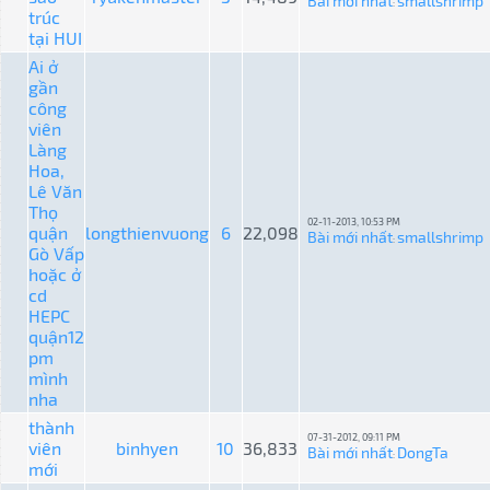
Bài mới nhất
smallshrimp
:
trúc
tại HUI
Ai ở
gần
công
viên
Làng
Hoa,
Lê Văn
Thọ
02-11-2013, 10:53 PM
quận
longthienvuong
6
22,098
Bài mới nhất
smallshrimp
:
Gò Vấp
hoặc ở
cd
HEPC
quận12
pm
mình
nha
thành
07-31-2012, 09:11 PM
viên
binhyen
10
36,833
Bài mới nhất
DongTa
:
mới