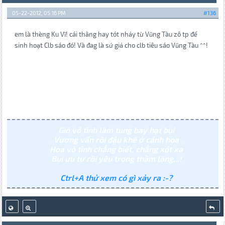
05-22-2012, 05:16 PM
#136
em là thèng Ku Vĩ! cái thằng hay tót nhảy từ Vũng Tàu zô tp để
sinh hoạt Clb sáo đó! Và đag là sứ giả cho clb tiêu sáo Vũng Tàu ^^!
Gió vô tình làm tung bay hạt bụi
Vương vấn rồi đậu khẽ ở cánh hoa
Hoa vô tình chẳng biết, chẳng xót xa
Bụi ưu tư rồi yêu trong thầm lặng...!
Ctrl+A thử xem có gì xảy ra :-?