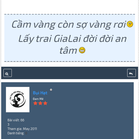
Cầm vàng còn sợ vàng rơi
Lấy trai GiaLai đời đời an
tâm
Bụi Hạt
Đam Mê
Bài viết: 66
3
Tham gia: May 2011
Danh tiếng:
0