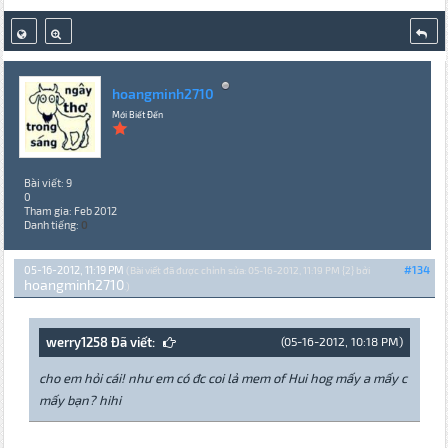
hoangminh2710
Mới Biết Đến
Bài viết: 9
0
Tham gia: Feb 2012
Danh tiếng:
0
05-16-2012, 11:19 PM
#134
(Bài viết đã được chỉnh sửa: 05-16-2012, 11:19 PM {2} bởi
hoangminh2710
.)
werry1258 Đã viết:
(05-16-2012, 10:18 PM)
cho em hỏi cái! như em có đc coi lả mem of Hui hog mấy a mấy c
mấy bạn? hihi