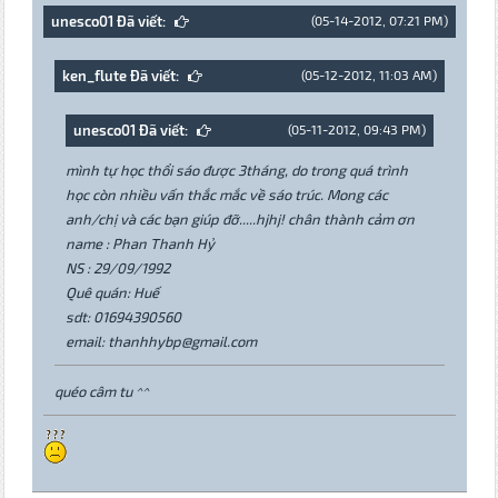
unesco01 Đã viết:
(05-14-2012, 07:21 PM)
ken_flute Đã viết:
(05-12-2012, 11:03 AM)
unesco01 Đã viết:
(05-11-2012, 09:43 PM)
mình tự học thổi sáo được 3tháng, do trong quá trình
học còn nhiều vấn thắc mắc về sáo trúc. Mong các
anh/chị và các bạn giúp đỡ.....hjhj! chân thành cảm ơn
name : Phan Thanh Hỷ
NS : 29/09/1992
Quê quán: Huế
sdt: 01694390560
email: thanhhybp@gmail.com
quéo câm tu ^^