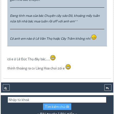
Đang tính mua của bác Chuyên cây sáo Đô, khoảng mấy tuần
nữa tới nhà bác mua luôn rồi off với anh em^^
Có anh em nào ở Lê Văn Thọ hoặc Cây Trâm không nhỉ
có e ở Lê Đức Thọ đây bác......
thỉnh thoảng ra cv Làng Hoa chơi zới e
«
Bài trước
|
Bài tiếp
»