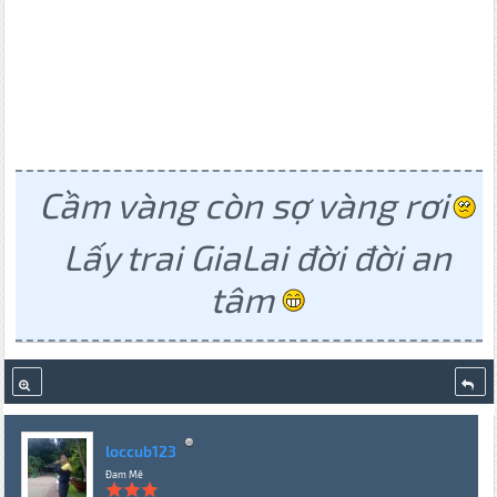
Cầm vàng còn sợ vàng rơi
Lấy trai GiaLai đời đời an
tâm
loccub123
Đam Mê