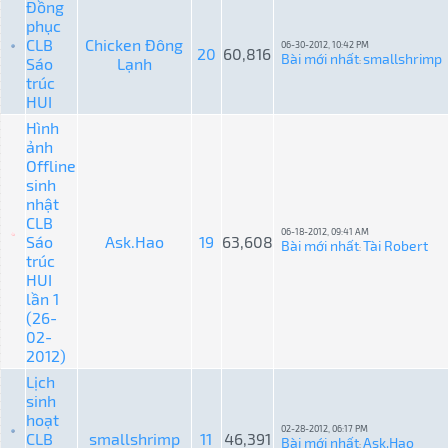
Đồng
phục
CLB
Chicken Đông
06-30-2012, 10:42 PM
20
60,816
Bài mới nhất
smallshrimp
Sáo
Lạnh
:
trúc
HUI
Hình
ảnh
Offline
sinh
nhật
CLB
06-18-2012, 09:41 AM
Sáo
Ask.Hao
19
63,608
Bài mới nhất
Tài Robert
:
trúc
HUI
lần 1
(26-
02-
2012)
Lịch
sinh
hoạt
02-28-2012, 06:17 PM
CLB
smallshrimp
11
46,391
Bài mới nhất
Ask.Hao
: