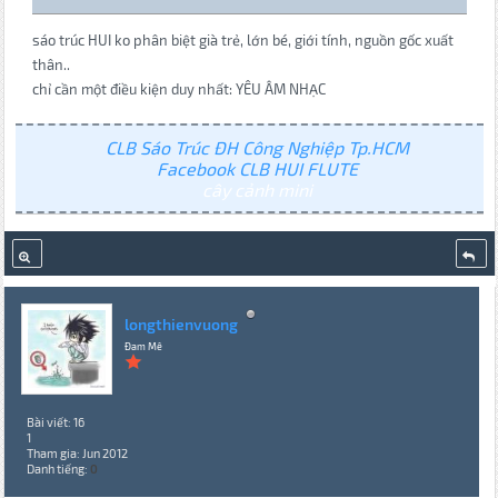
sáo trúc HUI ko phân biệt già trẻ, lớn bé, giới tính, nguồn gốc xuất
thân..
chỉ cần một điều kiện duy nhất: YÊU ÂM NHẠC
CLB Sáo Trúc ĐH Công Nghiệp Tp.HCM
Facebook CLB HUI FLUTE
cây cảnh mini
longthienvuong
Đam Mê
Bài viết: 16
1
Tham gia: Jun 2012
Danh tiếng:
0