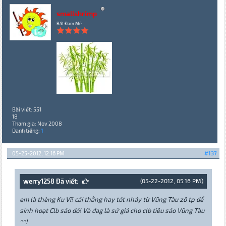
smallshrimp
Rất Đam Mê
Bài viết: 551
18
Tham gia: Nov 2008
Danh tiếng:
1
05-25-2012, 12:16 PM
#137
werry1258 Đã viết:
(05-22-2012, 05:16 PM)
em là thèng Ku Vĩ! cái thằng hay tót nhảy từ Vũng Tàu zô tp để
sinh hoạt Clb sáo đó! Và đag là sứ giả cho clb tiêu sáo Vũng Tàu
^^!