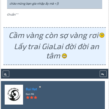
chào mừng bạn gia nhập ấy mà =))
chuẩn^^
Cầm vàng còn sợ vàng rơi
Lấy trai GiaLai đời đời an
tâm
Bụi Hạt
Đam Mê