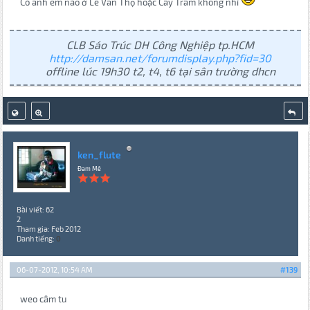
Có anh em nào ở Lê Văn Thọ hoặc Cây Trâm không nhỉ
CLB Sáo Trúc DH Công Nghiệp tp.HCM
http://damsan.net/forumdisplay.php?fid=30
offline lúc 19h30 t2, t4, t6 tại sân trường dhcn
ken_flute
Đam Mê
Bài viết: 62
2
Tham gia: Feb 2012
Danh tiếng:
0
06-07-2012, 10:54 AM
#139
weo câm tu