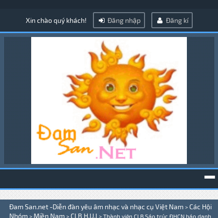
Xin chào quý khách!
Đăng nhập
Đăng kí
To
Đam San.net -Diễn đàn yêu âm nhạc và nhạc cụ Việt Nam
Các Hội
>
na
Nhóm
Miền Nam
CLB H.U.I
>
>
>
Thành viên CLB Sáo trúc ĐHCN báo danh