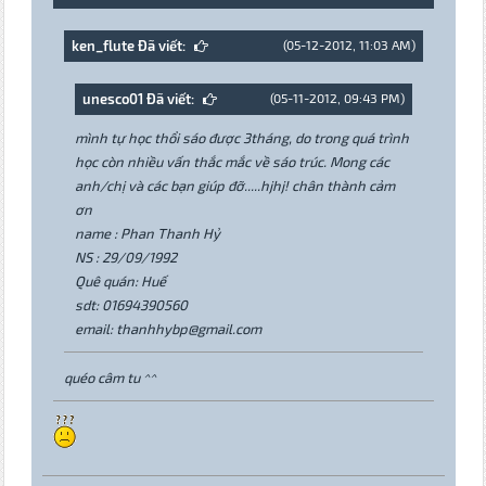
ken_flute Đã viết:
(05-12-2012, 11:03 AM)
unesco01 Đã viết:
(05-11-2012, 09:43 PM)
mình tự học thổi sáo được 3tháng, do trong quá trình
học còn nhiều vấn thắc mắc về sáo trúc. Mong các
anh/chị và các bạn giúp đỡ.....hjhj! chân thành cảm
ơn
name : Phan Thanh Hỷ
NS : 29/09/1992
Quê quán: Huế
sdt: 01694390560
email: thanhhybp@gmail.com
quéo câm tu ^^