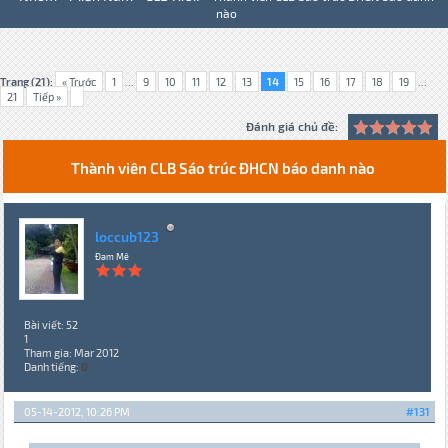
nào
Trang (21):
« Trước
1
...
9
10
11
12
13
14
15
16
17
18
19
...
21
Tiếp »
Đánh giá chủ đề:
Thành viên CLB Sáo trúc ĐHCN báo danh nào
loccub123
Đam Mê
Bài viết: 52
1
Tham gia: Mar 2012
Danh tiếng:
0
05-14-2012, 10:26 PM
#131