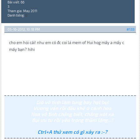
Bài viết: 66
3
Tham gia: May 2011
Danh tiếng:
0
05-16-2012, 10:18 PM
#133
cho em hỏi cái! như em có đc coi lả mem of Hui hog mấy a mấy c
mấy bạn? hihi
Gió vô tình làm tung bay hạt bụi
Vương vấn rồi đậu khẽ ở cánh hoa
Hoa vô tình chẳng biết, chẳng xót xa
Bụi ưu tư rồi yêu trong thầm lặng...!
Ctrl+A thử xem có gì xảy ra :-?