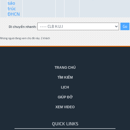
sáo
trúc
ĐHCN
Di chuyển nhanh:
Những người đang xem chủ đề này: 2 khách
TRANG CHỦ
TÌM KIẾM
LỊCH
GIÚP ĐỠ
XEM VIDEO
QUICK LINKS