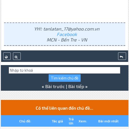
YH!: tanlatan_17@yahoo.com.vn
Facebook
MCN - Bến Tre - VN
«
Bài trước
|
Bài tiếp
»
Có thể liên quan đến chủ đề...
Trả
Chủ đề:
Tác giả
Xem:
Bài mới nhất
lời: