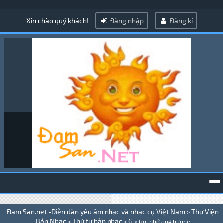
Xin chào quý khách!
Đăng nhập
Đăng kí
To
Đam San.net -Diễn đàn yêu âm nhạc và nhạc cụ Việt Nam
Thư Viện
>
na
Bản Nhạc
Thứ tự bản nhạc
G
>
>
>
Gợi nhớ quê hương