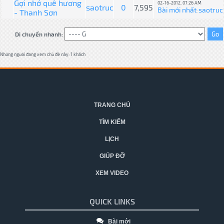
Gợi nhớ quê hương
02-16-2012, 07:26 AM
saotruc
0
7,595
Bài mới nhất
saotruc
- Thanh Sơn
:
Di chuyển nhanh:
Những người đang xem chủ đề này: 1 khách
TRANG CHỦ
TÌM KIẾM
LỊCH
GIÚP ĐỠ
XEM VIDEO
QUICK LINKS
Bài mới