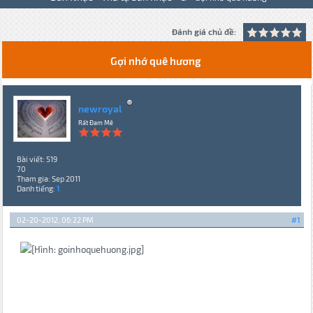
Đánh giá chủ đề:
Gợi nhớ quê hương
newroyal
Rất Đam Mê
Bài viết: 519
70
Tham gia: Sep 2011
Danh tiếng:
1
02-20-2012, 06:22 PM
#1