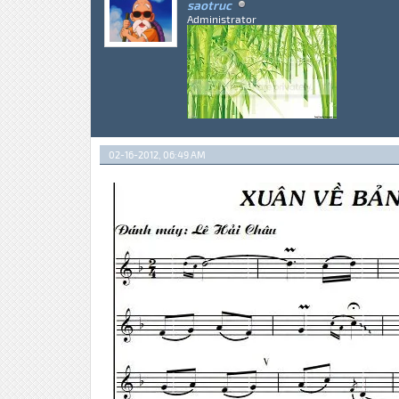
saotruc
Administrator
02-16-2012, 06:49 AM