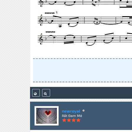
newroyal
Rất Đam Mê