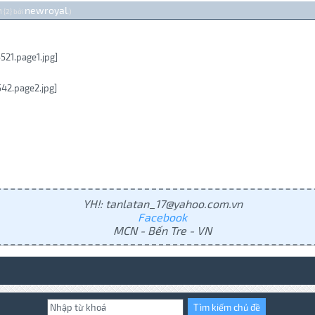
newroyal
 {2} bởi
.)
YH!: tanlatan_17@yahoo.com.vn
Facebook
MCN - Bến Tre - VN