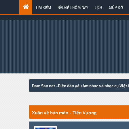
TÌM KIẾM
BÀI VIẾT HÔM NAY
LỊCH
GIÚP ĐỠ
Đam San.net -Diễn đàn yêu âm nhạc và nhạc cụ Việt
0 Votes - 0 Average
1
2
3
4
5
Xuân về bản mèo - Tiến Vượng