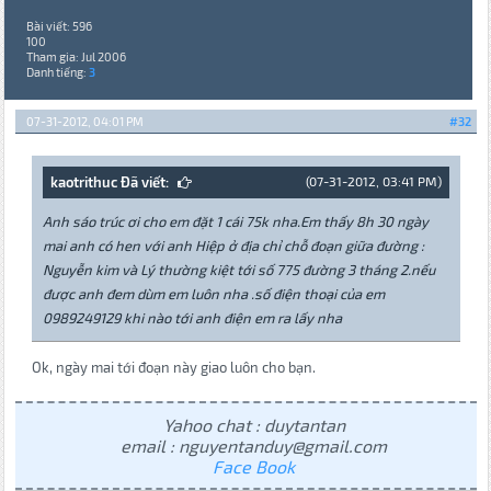
Bài viết: 596
100
Tham gia: Jul 2006
Danh tiếng:
3
07-31-2012, 04:01 PM
#32
kaotrithuc Đã viết:
(07-31-2012, 03:41 PM)
Anh sáo trúc ơi cho em đặt 1 cái 75k nha.Em thấy 8h 30 ngày
mai anh có hen với anh Hiệp ở địa chỉ chỗ đoạn giữa đường :
Nguyễn kim và Lý thường kiệt tới số 775 đường 3 tháng 2.nếu
được anh đem dùm em luôn nha .số điện thoại của em
0989249129 khi nào tới anh điện em ra lấy nha
Ok, ngày mai tới đoạn này giao luôn cho bạn.
Yahoo chat : duytantan
email : nguyentanduy@gmail.com
Face Book