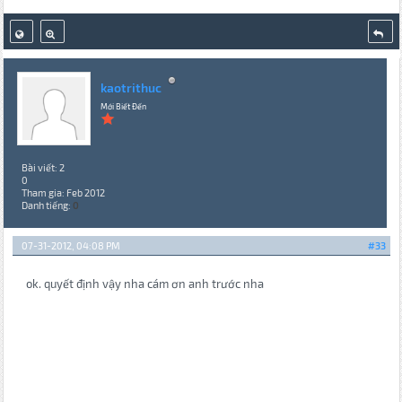
kaotrithuc
Mới Biết Đến
Bài viết: 2
0
Tham gia: Feb 2012
Danh tiếng:
0
07-31-2012, 04:08 PM
#33
ok. quyết định vậy nha cám ơn anh trước nha