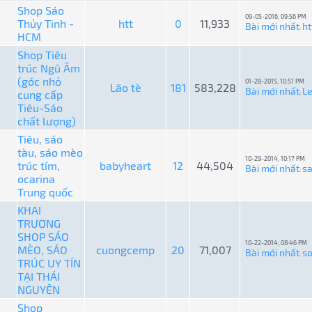
Shop Sáo
09-05-2016, 09:56 PM
Thủy Tinh -
htt
0
11,933
Bài mới nhất
ht
:
HCM
Shop Tiêu
trúc Ngũ Âm
(góc nhỏ
01-28-2015, 10:51 PM
Lão tè
181
583,228
Bài mới nhất
L
cung cấp
:
Tiêu-Sáo
chất lượng)
Tiêu, sáo
tàu, sáo mèo
10-29-2014, 10:17 PM
trúc tím,
babyheart
12
44,504
Bài mới nhất
s
:
ocarina
Trung quốc
KHAI
TRƯƠNG
SHOP SÁO
10-22-2014, 08:46 PM
MÈO, SÁO
cuongcemp
20
71,007
Bài mới nhất
so
:
TRÚC UY TÍN
TẠI THÁI
NGUYÊN
Shop