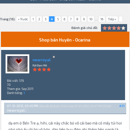
Trang (16):
« Trước
1
2
3
4
5
6
7
8
9
10
...
16
Tiếp »
Đánh giá chủ đề:
Shop bán Huyên - Ocarina
newroyal
Rất Đam Mê
Bài viết: 519
70
Tham gia: Sep 2011
Danh tiếng:
1
07-31-2012, 03:45 PM
#31
(Bài viết đã được chỉnh sửa: 07-31-2012, 03:47 PM {2} bởi
newroyal
.)
dạ em ở Bến Tre ạ, hihi, cái này chắc bỏ vô cái bao mà có mấy túi hơi
nhỏ nhỏ ấy rồi bỏ vô hộp, dặn bên bưu điện ghi thêm bên ngoài là