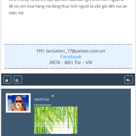
dễ vỡ, em mua hàng mà bằng thuỷ tinh người ta vẫn gởi đến nơi an
toàn mà
YH!: tanlatan_17@yahoo.com.vn
Facebook
MCN - Bến Tre - VN
saotruc
Administrator