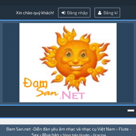
Xin chào quý khách!
Đăng nhập
Đăng kí
To
Đam San.net -Diễn đàn yêu âm nhạc và nhạc cụ Việt Nam
Flute -
>
na
Sax
Mua bán
>
>
Shop bán Huyên - Ocarina