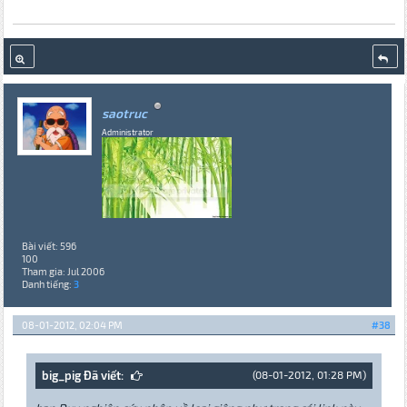
saotruc
Administrator
Bài viết: 596
100
Tham gia: Jul 2006
Danh tiếng:
3
08-01-2012, 02:04 PM
#38
big_pig Đã viết:
(08-01-2012, 01:28 PM)