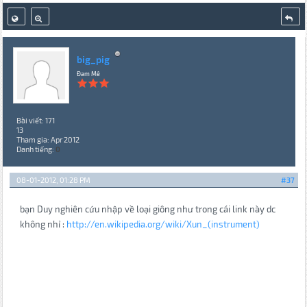
big_pig
Đam Mê
Bài viết: 171
13
Tham gia: Apr 2012
Danh tiếng:
0
08-01-2012, 01:28 PM
#37
bạn Duy nghiên cứu nhập về loại giông như trong cái link này dc
không nhỉ :
http://en.wikipedia.org/wiki/Xun_(instrument)