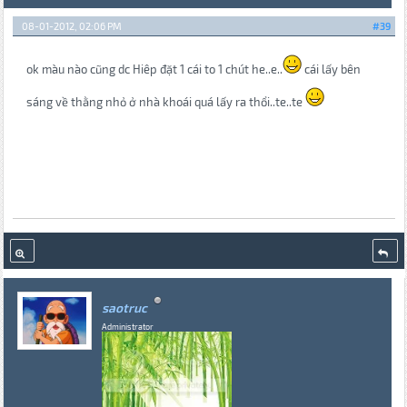
08-01-2012, 02:06 PM
#39
ok màu nào cũng dc Hiêp đặt 1 cái to 1 chút he..e..
cái lấy bên
sáng về thằng nhỏ ở nhà khoái quá lấy ra thổi..te..te
saotruc
Administrator