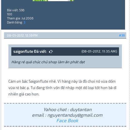
Bài viết: 596
100
Tham gia: Jul 2006
Danh tiếng:
3
08-01-2012, 12:59 PM
#36
saigonflute Đã viết:
(08-01-2012, 11:35 AM)
Hàng rẻ quá chúc chủ shop làm ăn phát đạt
Cảm ơn bác Saigonflute nhé. Vì hàng này là đồ chơi nó vừa dổm
vừa rẻ bác ạ. Tui đang tính vốn để nhập một dố loại tốt hơn bà dĩ
nhiên giá cao hơn.
Yahoo chat : duytantan
email : nguyentanduy@gmail.com
Face Book