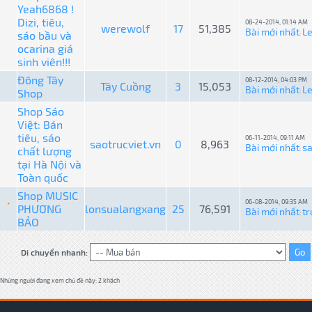
Yeah6868 !
Dizi, tiêu,
08-24-2014, 01:14 AM
werewolf
17
51,385
Bài mới nhất
L
sáo bầu và
:
ocarina giá
sinh viên!!!
Đông Tây
08-12-2014, 04:03 PM
Tây Cuồng
3
15,053
Bài mới nhất
L
Shop
:
Shop Sáo
Việt: Bán
tiêu, sáo
06-11-2014, 09:11 AM
saotrucviet.vn
0
8,963
Bài mới nhất
sa
chất lượng
:
tại Hà Nội và
Toàn quốc
Shop MUSIC
06-08-2014, 09:35 AM
PHƯƠNG
lonsualangxang
25
76,591
Bài mới nhất
tr
:
BẢO
Di chuyển nhanh:
Những người đang xem chủ đề này: 2 khách