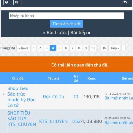
«
Bài trước
|
Bài tiếp
»
Trang (16):
« Trước
1
2
3
4
5
6
7
8
9
10
...
16
Tiếp »
Có thể liên quan đến chủ đề...
Trả
Chủ đề:
Tác giả
Xem:
Bài mớ
lời:
Shop Tiêu
Sáo trúc
10-13-2025, 04:38 PM
Độc Cô Tử
10
130,918
Bài mới nhất
L
made by Độc
:
Cô tử
SHOP TIÊU
SÁO CỦA
03-25-2023, 02:51 PM
KTS_CHUYEN
1,152
4,138,980
Bài mới nhất
a
KTS_CHUYEN
:
.