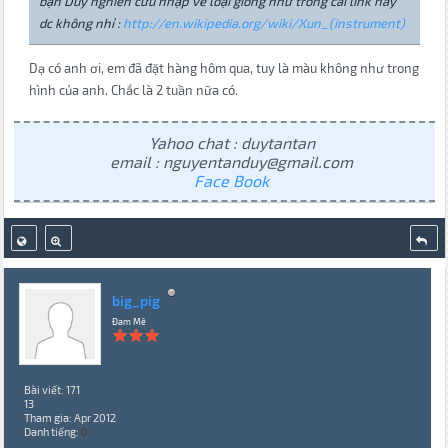
bạn Duy nghiên cứu nhập về loại giông như trong cái link này
dc không nhỉ :
http://en.wikipedia.org/wiki/Xun_(instrument)
Dạ có anh ơi, em đã đặt hàng hôm qua, tuy là màu không như trong
hình của anh. Chắc là 2 tuần nữa có.
Yahoo chat : duytantan
email : nguyentanduy@gmail.com
Face Book
big_pig
Đam Mê
Bài viết: 171
13
Tham gia: Apr 2012
Danh tiếng:
0