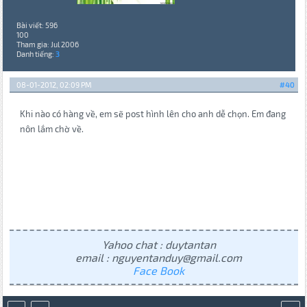
Bài viết: 596
100
Tham gia: Jul 2006
Danh tiếng:
3
08-01-2012, 02:09 PM
#40
Khi nào có hàng về, em sẽ post hình lên cho anh dễ chọn. Em đang
nôn lắm chờ về.
Yahoo chat : duytantan
email : nguyentanduy@gmail.com
Face Book