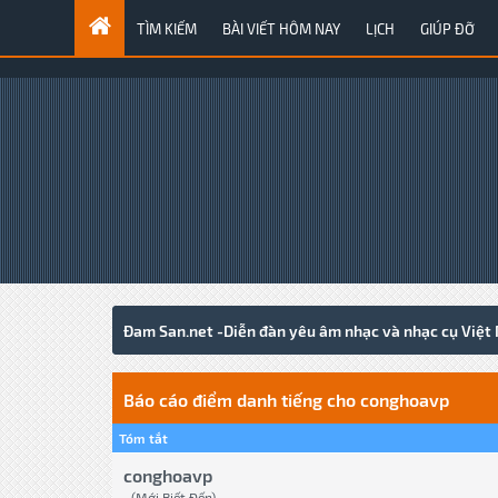
TÌM KIẾM
BÀI VIẾT HÔM NAY
LỊCH
GIÚP ĐỠ
Đam San.net -Diễn đàn yêu âm nhạc và nhạc cụ Việt
Báo cáo điểm danh tiếng cho conghoavp
Tóm tắt
conghoavp
(Mới Biết Đến)