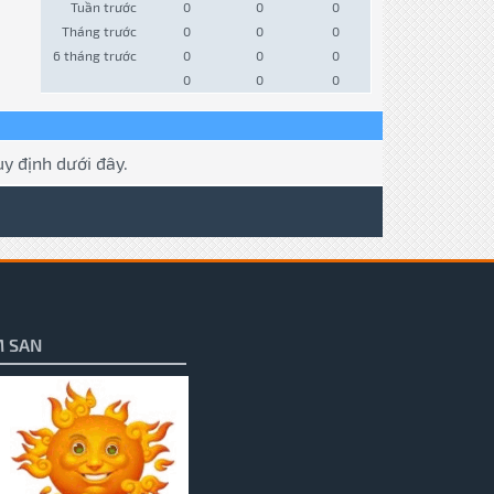
Tuần trước
0
0
0
Tháng trước
0
0
0
6 tháng trước
0
0
0
0
0
0
y định dưới đây.
 SAN