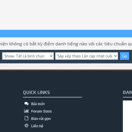
hiện không có bất kỳ điểm danh tiếng nào với các tiêu chuẩn qu
QUICK LINKS
ĐAM
Bài mới
Forum Stats
Bản rút gọn
Liên hệ