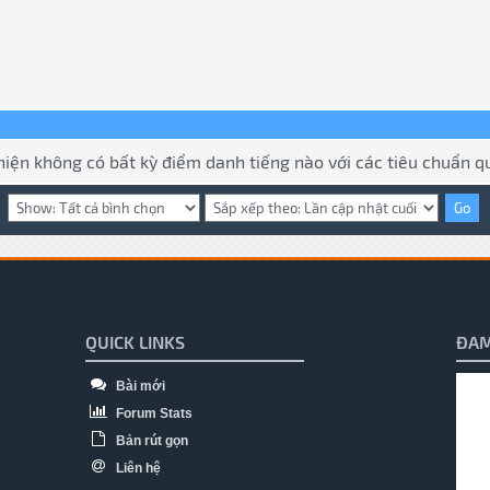
hiện không có bất kỳ điểm danh tiếng nào với các tiêu chuẩn qu
QUICK LINKS
ĐAM
Bài mới
Forum Stats
Bản rút gọn
Liên hệ