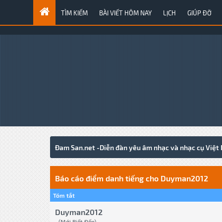
TÌM KIẾM
BÀI VIẾT HÔM NAY
LỊCH
GIÚP ĐỠ
Đam San.net -Diễn đàn yêu âm nhạc và nhạc cụ Việt
Báo cáo điểm danh tiếng cho Duyman2012
Tóm tắt
Duyman2012
(Mới Biết Đến)