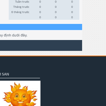
Tuần trước
0
0
0
Tháng trước
0
0
0
6 tháng trước
0
0
0
0
0
0
y định dưới đây.
 SAN