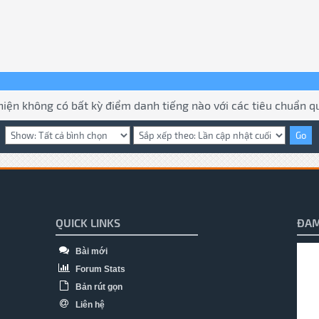
hiện không có bất kỳ điểm danh tiếng nào với các tiêu chuẩn qu
QUICK LINKS
ĐAM
Bài mới
Forum Stats
Bản rút gọn
Liên hệ