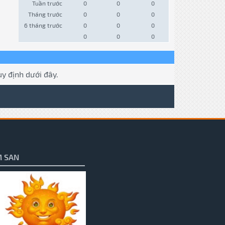
Tuần trước
0
0
0
Tháng trước
0
0
0
6 tháng trước
0
0
0
0
0
0
y định dưới đây.
 SAN