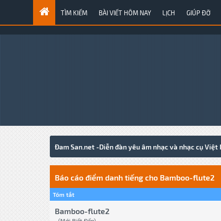
TÌM KIẾM
BÀI VIẾT HÔM NAY
LỊCH
GIÚP ĐỠ
Đam San.net -Diễn đàn yêu âm nhạc và nhạc cụ Việt
Báo cáo điểm danh tiếng cho Bamboo-flute2
Tóm tắt
Bamboo-flute2
(Mới Biết Đến)