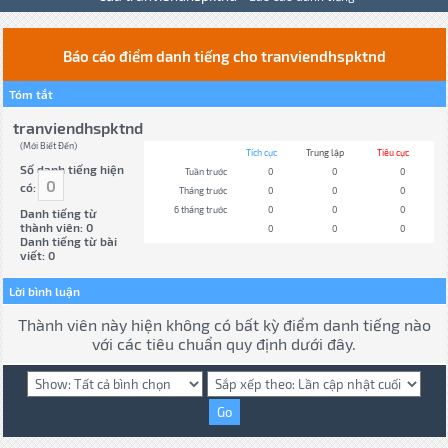
Báo cáo điểm danh tiếng cho tranviendhspktnd
Tóm tắt
tranviendhspktnd
(Mới Biết Đến)
Tích cực
Trung lập
Tiêu cực
Số danh tiếng hiện
Tuần trước
0
0
0
0
có:
Tháng trước
0
0
0
6 tháng trước
0
0
0
Danh tiếng từ
thành viên: 0
0
0
0
Danh tiếng từ bài
viết: 0
Lời bình luận
Thành viên này hiện không có bất kỳ điểm danh tiếng nào
với các tiêu chuẩn quy định dưới đây.