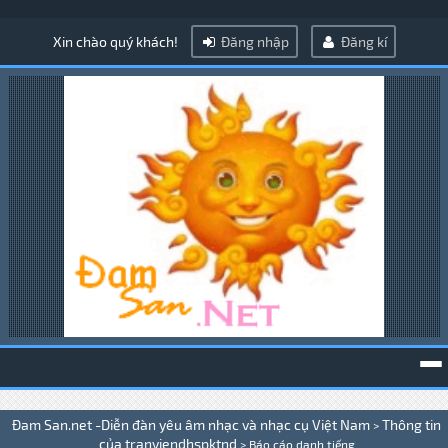
Xin chào quý khách!
Đăng nhập
Đăng kí
To
Đam San.net -Diễn đàn yêu âm nhạc và nhạc cụ Việt Nam
Thông tin
>
na
của tranviendhspktnd
>
Báo cáo danh tiếng