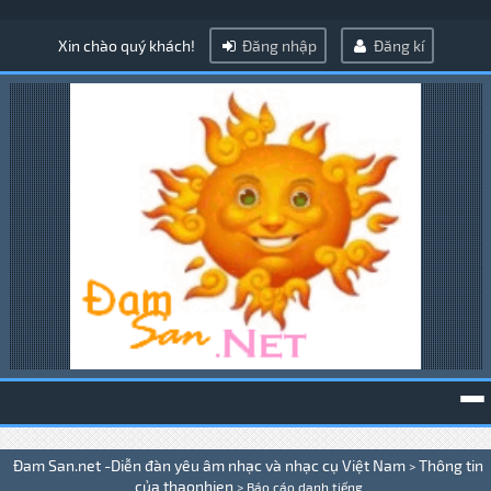
Xin chào quý khách!
Đăng nhập
Đăng kí
To
Đam San.net -Diễn đàn yêu âm nhạc và nhạc cụ Việt Nam
Thông tin
>
na
của thaonhien
>
Báo cáo danh tiếng