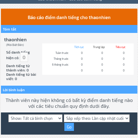
Báo cáo điểm danh tiếng cho thaonhien
Tóm tắt
thaonhien
(Mới Biết Đến)
Tích cực
Trung lập
Tiêu cực
Số danh tiếng
Tuần trước
0
0
0
0
hiện có:
Tháng trước
0
0
0
6 tháng trước
0
0
0
Danh tiếng từ
thành viên: 0
0
0
0
Danh tiếng từ bài
viết: 0
Lời bình luận
Thành viên này hiện không có bất kỳ điểm danh tiếng nào
với các tiêu chuẩn quy định dưới đây.