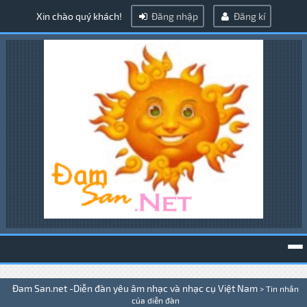
Xin chào quý khách!
Đăng nhập
Đăng kí
To
Đam San.net -Diễn đàn yêu âm nhạc và nhạc cụ Việt Nam
>
Tin nhắn
na
của diễn đàn