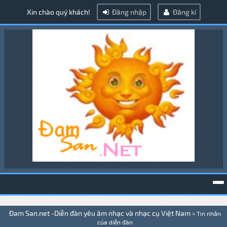
Xin chào quý khách!
Đăng nhập
Đăng kí
To
Đam San.net -Diễn đàn yêu âm nhạc và nhạc cụ Việt Nam
>
Tin nhắn
na
của diễn đàn