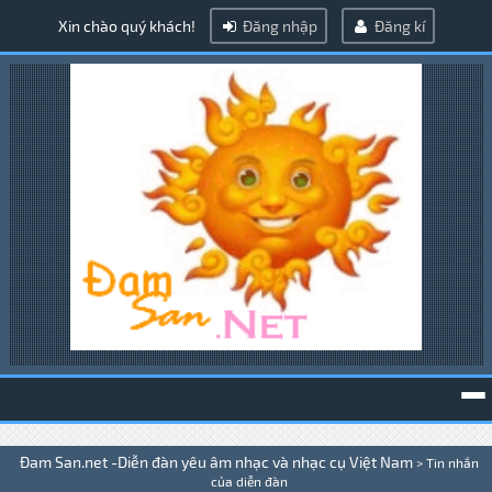
Xin chào quý khách!
Đăng nhập
Đăng kí
To
Đam San.net -Diễn đàn yêu âm nhạc và nhạc cụ Việt Nam
>
Tin nhắn
na
của diễn đàn