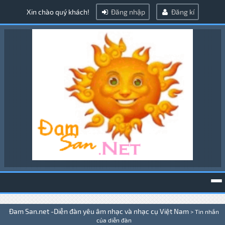
Xin chào quý khách!
Đăng nhập
Đăng kí
To
Đam San.net -Diễn đàn yêu âm nhạc và nhạc cụ Việt Nam
>
Tin nhắn
na
của diễn đàn