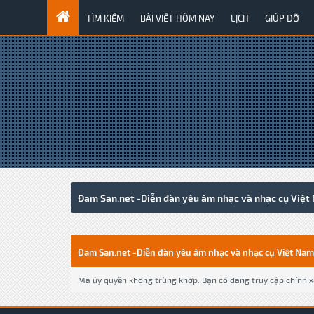
TÌM KIẾM
BÀI VIẾT HÔM NAY
LỊCH
GIÚP ĐỠ
Đam San.net -Diễn đàn yêu âm nhạc và nhạc cụ Việt
Đam San.net -Diễn đàn yêu âm nhạc và nhạc cụ Việt Nam
Mã ủy quyền không trùng khớp. Bạn có đang truy cập chính xá