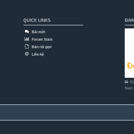
QUICK LINKS
ĐAM
Bài mới
Forum Stats
Bản rút gọn
Liên hệ
Đa
Nam