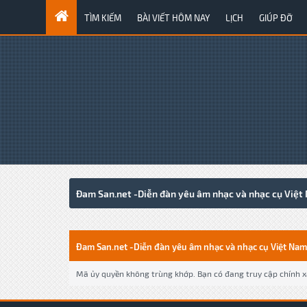
TÌM KIẾM
BÀI VIẾT HÔM NAY
LỊCH
GIÚP ĐỠ
Đam San.net -Diễn đàn yêu âm nhạc và nhạc cụ Việt
Đam San.net -Diễn đàn yêu âm nhạc và nhạc cụ Việt Nam
Mã ủy quyền không trùng khớp. Bạn có đang truy cập chính xá