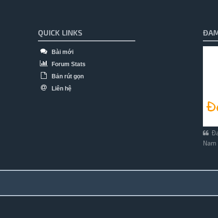
QUICK LINKS
ĐAM
Bài mới
Forum Stats
Bản rút gọn
Liên hệ
Đa
Nam