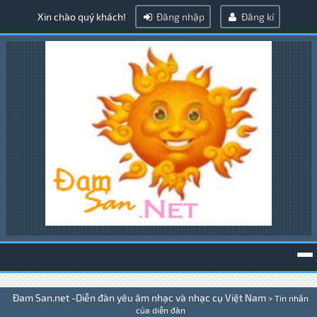
Xin chào quý khách!
Đăng nhập
Đăng kí
To
Đam San.net -Diễn đàn yêu âm nhạc và nhạc cụ Việt Nam
>
Tin nhắn
na
của diễn đàn