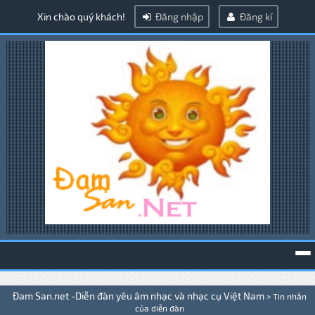
Xin chào quý khách!
Đăng nhập
Đăng kí
To
Đam San.net -Diễn đàn yêu âm nhạc và nhạc cụ Việt Nam
>
Tin nhắn
na
của diễn đàn