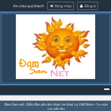
Xin chào quý khách!
Đăng nhập
Đăng kí
To
Đam San.net -Diễn đàn yêu âm nhạc và nhạc cụ Việt Nam
>
Tin nhắn
na
của diễn đàn