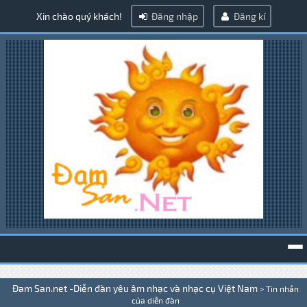
Xin chào quý khách!
Đăng nhập
Đăng kí
To
Đam San.net -Diễn đàn yêu âm nhạc và nhạc cụ Việt Nam
>
Tin nhắn
na
của diễn đàn