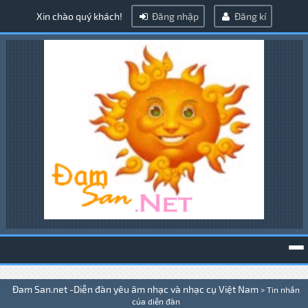
Xin chào quý khách!
Đăng nhập
Đăng kí
To
Đam San.net -Diễn đàn yêu âm nhạc và nhạc cụ Việt Nam
>
Tin nhắn
na
của diễn đàn