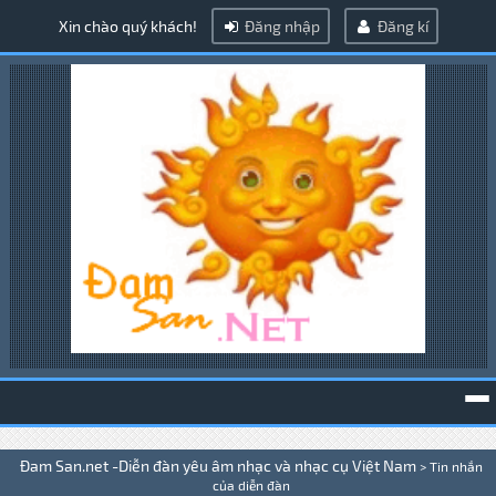
Xin chào quý khách!
Đăng nhập
Đăng kí
To
Đam San.net -Diễn đàn yêu âm nhạc và nhạc cụ Việt Nam
>
Tin nhắn
na
của diễn đàn