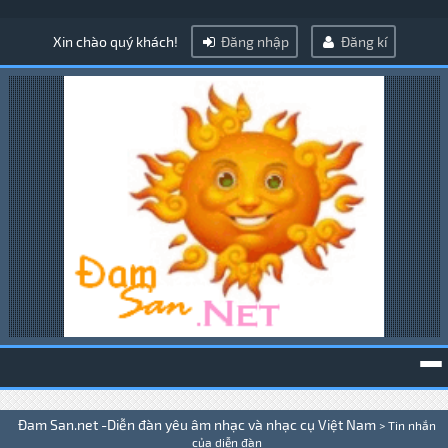
Xin chào quý khách!
Đăng nhập
Đăng kí
To
Đam San.net -Diễn đàn yêu âm nhạc và nhạc cụ Việt Nam
>
Tin nhắn
na
của diễn đàn