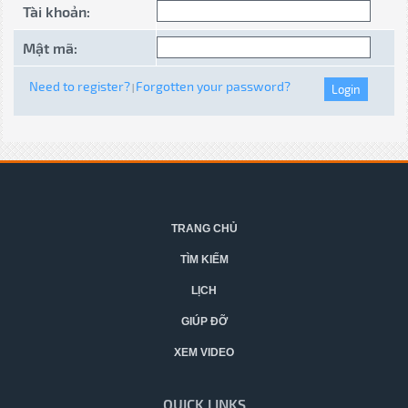
Tài khoản:
Mật mã:
Need to register?
Forgotten your password?
|
TRANG CHỦ
TÌM KIẾM
LỊCH
GIÚP ĐỠ
XEM VIDEO
QUICK LINKS