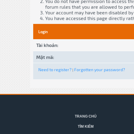
You do not have permission to access thi
forum rules that you are allowed to perf
Your account may have been disabled by a
You have accessed this page directly rath
Login
Tài khoản:
Mật mã:
Need to register?
Forgotten your password?
|
TRANG CHỦ
TÌM KIẾM