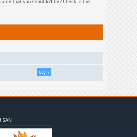
ource that you shouldn't be? Check in the
 SAN