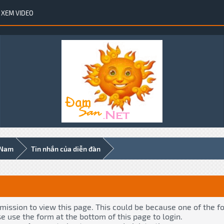
XEM VIDEO
 Nam
Tin nhắn của diễn đàn
rmission to view this page. This could be because one of the f
se use the form at the bottom of this page to login.