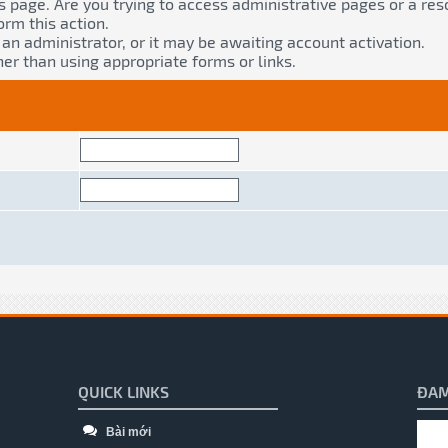
s page. Are you trying to access administrative pages or a res
orm this action.
n administrator, or it may be awaiting account activation.
er than using appropriate forms or links.
QUICK LINKS
ĐAM
Bài mới