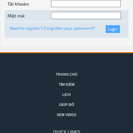
Tài khoản:
Mật mã:
Need to register?
Forgotten your password?
|
TRANG CHỦ
TÌM KIẾM
LỊCH
GIÚP ĐỠ
XEM VIDEO
QUICK LINKS