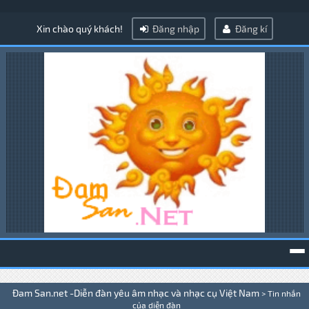
Xin chào quý khách!
Đăng nhập
Đăng kí
To
Đam San.net -Diễn đàn yêu âm nhạc và nhạc cụ Việt Nam
>
Tin nhắn
na
của diễn đàn