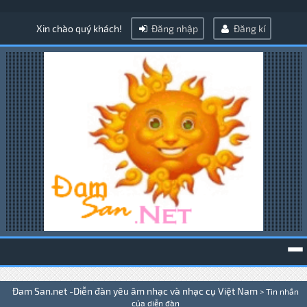
Xin chào quý khách!
Đăng nhập
Đăng kí
To
Đam San.net -Diễn đàn yêu âm nhạc và nhạc cụ Việt Nam
>
Tin nhắn
na
của diễn đàn