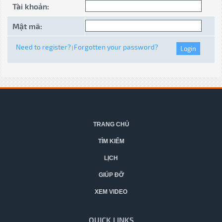
Tài khoản:
Mật mã:
Need to register?
Forgotten your password?
|
TRANG CHỦ
TÌM KIẾM
LỊCH
GIÚP ĐỠ
XEM VIDEO
QUICK LINKS