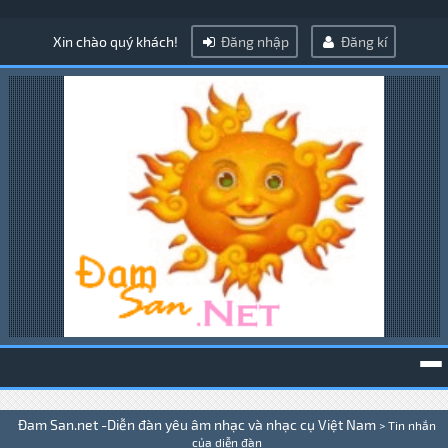
Xin chào quý khách!
Đăng nhập
Đăng kí
To
Đam San.net -Diễn đàn yêu âm nhạc và nhạc cụ Việt Nam
>
Tin nhắn
na
của diễn đàn