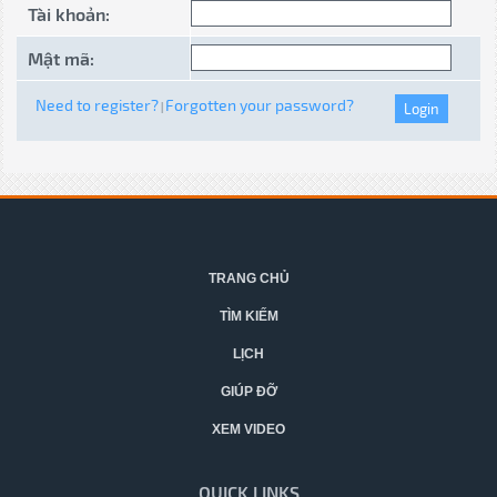
Tài khoản:
Mật mã:
Need to register?
Forgotten your password?
|
TRANG CHỦ
TÌM KIẾM
LỊCH
GIÚP ĐỠ
XEM VIDEO
QUICK LINKS