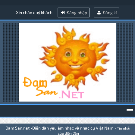
Xin chào quý khách!
Đăng nhập
Đăng kí
To
Đam San.net -Diễn đàn yêu âm nhạc và nhạc cụ Việt Nam
>
Tin nhắn
na
của diễn đàn