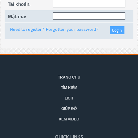
Tài khoản:
Mật mã:
Need to register?
Forgotten your password?
|
TRANG CHỦ
TÌM KIẾM
LỊCH
GIÚP ĐỠ
XEM VIDEO
QUICK LINKS