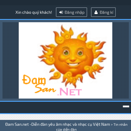
Xin chào quý khách!
Đăng nhập
Đăng kí
To
Đam San.net -Diễn đàn yêu âm nhạc và nhạc cụ Việt Nam
>
Tin nhắn
na
của diễn đàn