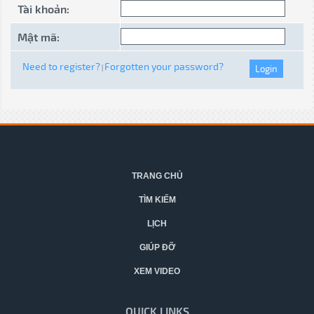
Tài khoản:
Mật mã:
Need to register?
Forgotten your password?
|
TRANG CHỦ
TÌM KIẾM
LỊCH
GIÚP ĐỠ
XEM VIDEO
QUICK LINKS