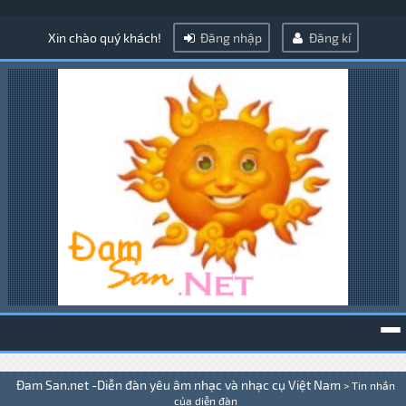
Xin chào quý khách!
Đăng nhập
Đăng kí
To
Đam San.net -Diễn đàn yêu âm nhạc và nhạc cụ Việt Nam
>
Tin nhắn
na
của diễn đàn