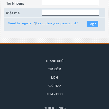
Tài khoản:
Mật mã:
Need to register?
Forgotten your password?
|
TRANG CHỦ
TÌM KIẾM
LỊCH
GIÚP ĐỠ
XEM VIDEO
QUICK LINKS