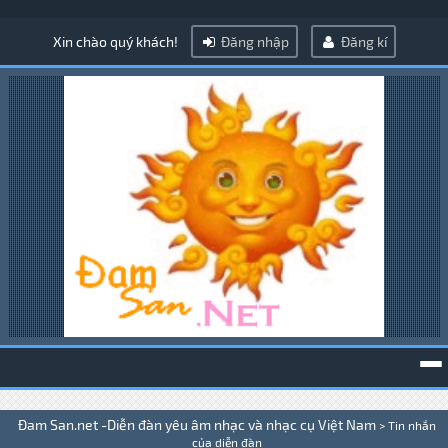
Xin chào quý khách!
Đăng nhập
Đăng kí
To
Đam San.net -Diễn đàn yêu âm nhạc và nhạc cụ Việt Nam
>
Tin nhắn
na
của diễn đàn