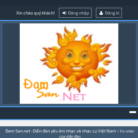
Xin chào quý khách!
Đăng nhập
Đăng kí
To
Đam San.net -Diễn đàn yêu âm nhạc và nhạc cụ Việt Nam
>
Tin nhắn
na
của diễn đàn