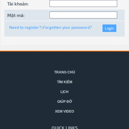
Tài khoản:
Mật mã:
Need to register?
Forgotten your password?
|
TRANG CHỦ
TÌM KIẾM
LỊCH
GIÚP ĐỠ
XEM VIDEO
QUICK LINKS