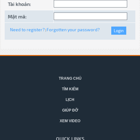
Tài khoản:
Mật mã:
Need to register?
Forgotten your password?
|
TRANG CHỦ
TÌM KIẾM
LỊCH
GIÚP ĐỠ
XEM VIDEO
QUICK LINKS