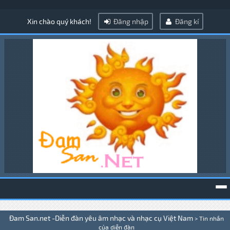
Xin chào quý khách!
Đăng nhập
Đăng kí
To
Đam San.net -Diễn đàn yêu âm nhạc và nhạc cụ Việt Nam
>
Tin nhắn
na
của diễn đàn