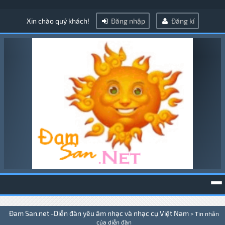
Xin chào quý khách!
Đăng nhập
Đăng kí
To
Đam San.net -Diễn đàn yêu âm nhạc và nhạc cụ Việt Nam
>
Tin nhắn
na
của diễn đàn