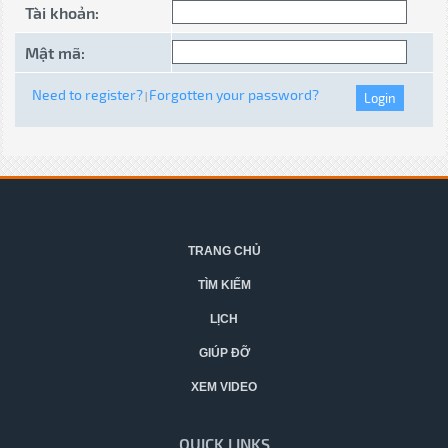
Tài khoản:
Mật mã:
Need to register?
Forgotten your password?
|
TRANG CHỦ
TÌM KIẾM
LỊCH
GIÚP ĐỠ
XEM VIDEO
QUICK LINKS