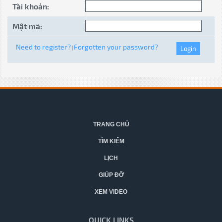
Tài khoản:
Mật mã:
Need to register?
Forgotten your password?
|
TRANG CHỦ
TÌM KIẾM
LỊCH
GIÚP ĐỠ
XEM VIDEO
QUICK LINKS