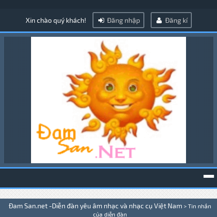
Xin chào quý khách!
Đăng nhập
Đăng kí
To
Đam San.net -Diễn đàn yêu âm nhạc và nhạc cụ Việt Nam
>
Tin nhắn
na
của diễn đàn