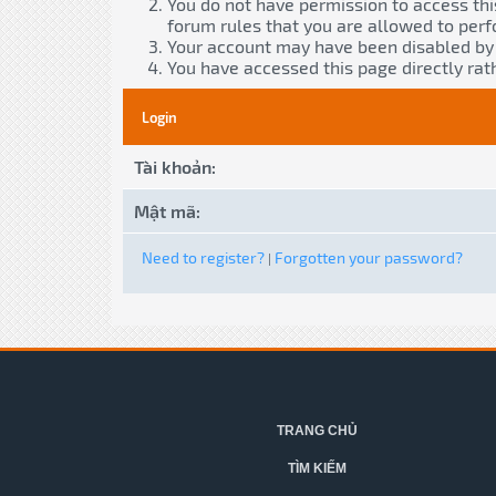
You do not have permission to access thi
forum rules that you are allowed to perf
Your account may have been disabled by a
You have accessed this page directly rath
Login
Tài khoản:
Mật mã:
Need to register?
Forgotten your password?
|
TRANG CHỦ
TÌM KIẾM