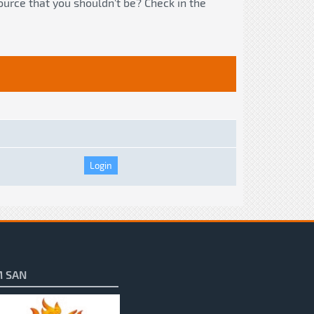
ource that you shouldn't be? Check in the
 SAN