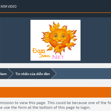
XEM VIDEO
 Nam
Tin nhắn của diễn đàn
rmission to view this page. This could be because one of the f
se use the form at the bottom of this page to login.