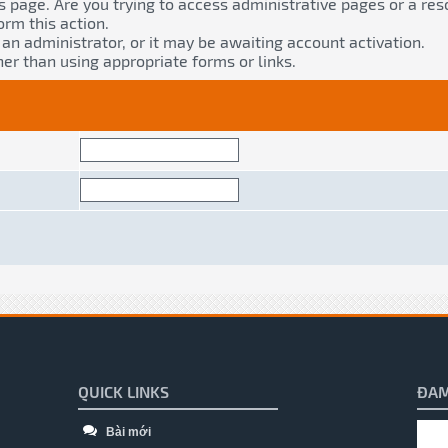
s page. Are you trying to access administrative pages or a res
orm this action.
n administrator, or it may be awaiting account activation.
er than using appropriate forms or links.
QUICK LINKS
ĐAM
Bài mới