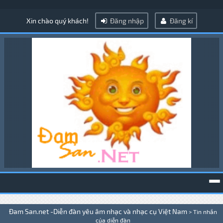
Xin chào quý khách!
Đăng nhập
Đăng kí
To
Đam San.net -Diễn đàn yêu âm nhạc và nhạc cụ Việt Nam
>
Tin nhắn
na
của diễn đàn