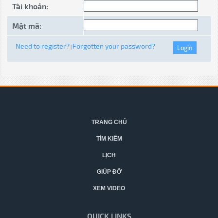
Tài khoản:
Mật mã:
Need to register?
Forgotten your password?
|
TRANG CHỦ
TÌM KIẾM
LỊCH
GIÚP ĐỠ
XEM VIDEO
QUICK LINKS