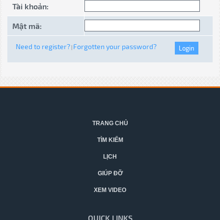
Tài khoản:
Mật mã:
Need to register?
Forgotten your password?
|
TRANG CHỦ
TÌM KIẾM
LỊCH
GIÚP ĐỠ
XEM VIDEO
QUICK LINKS