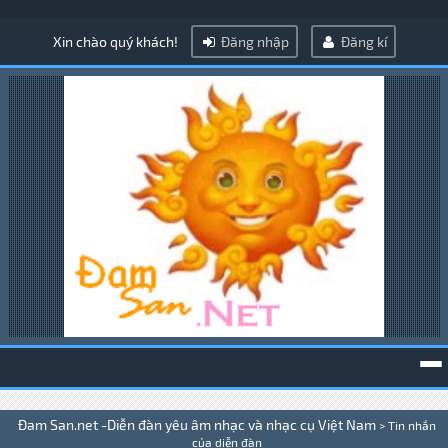
Xin chào quý khách!
Đăng nhập
Đăng kí
To
Đam San.net -Diễn đàn yêu âm nhạc và nhạc cụ Việt Nam
>
Tin nhắn
na
của diễn đàn