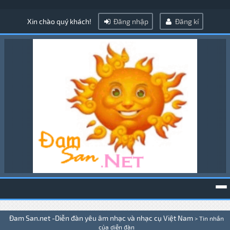
Xin chào quý khách!
Đăng nhập
Đăng kí
To
Đam San.net -Diễn đàn yêu âm nhạc và nhạc cụ Việt Nam
>
Tin nhắn
na
của diễn đàn