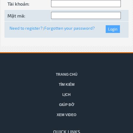
Tài khoản:
Mật mã:
Need to register?
Forgotten your password?
|
TRANG CHỦ
TÌM KIẾM
LỊCH
GIÚP ĐỠ
XEM VIDEO
QUICK LINKS