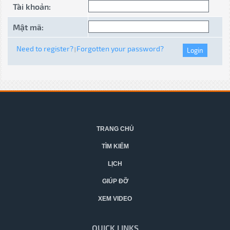
Tài khoản:
Mật mã:
Need to register?
Forgotten your password?
|
TRANG CHỦ
TÌM KIẾM
LỊCH
GIÚP ĐỠ
XEM VIDEO
QUICK LINKS