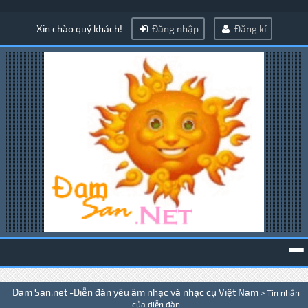
Xin chào quý khách!
Đăng nhập
Đăng kí
To
Đam San.net -Diễn đàn yêu âm nhạc và nhạc cụ Việt Nam
>
Tin nhắn
na
của diễn đàn