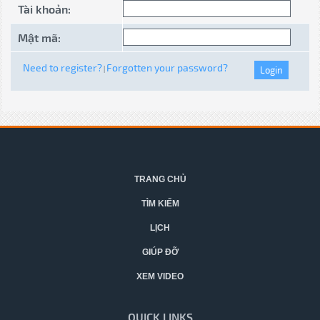
Tài khoản:
Mật mã:
Need to register?
Forgotten your password?
|
TRANG CHỦ
TÌM KIẾM
LỊCH
GIÚP ĐỠ
XEM VIDEO
QUICK LINKS