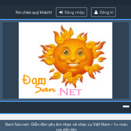
Xin chào quý khách!
Đăng nhập
Đăng kí
To
Đam San.net -Diễn đàn yêu âm nhạc và nhạc cụ Việt Nam
>
Tin nhắn
na
của diễn đàn