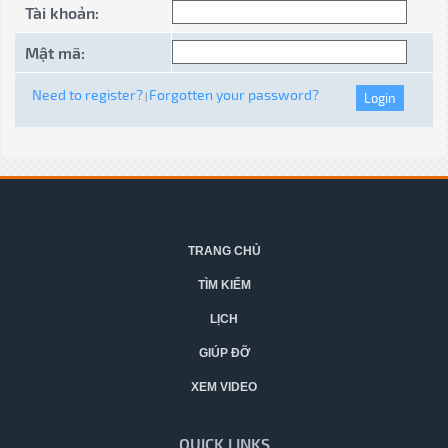
Tài khoản:
Mật mã:
Need to register?
Forgotten your password?
|
TRANG CHỦ
TÌM KIẾM
LỊCH
GIÚP ĐỠ
XEM VIDEO
QUICK LINKS