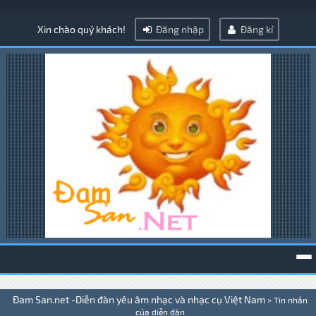
Xin chào quý khách!
Đăng nhập
Đăng kí
To
Đam San.net -Diễn đàn yêu âm nhạc và nhạc cụ Việt Nam
>
Tin nhắn
na
của diễn đàn