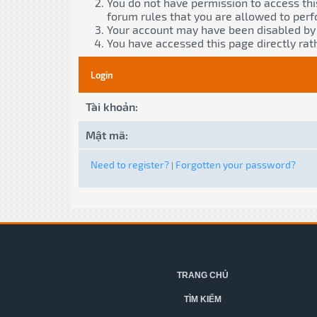
You do not have permission to access thi
forum rules that you are allowed to perf
Your account may have been disabled by a
You have accessed this page directly rath
Login
Tài khoản:
Mật mã:
Need to register?
Forgotten your password?
|
TRANG CHỦ
TÌM KIẾM