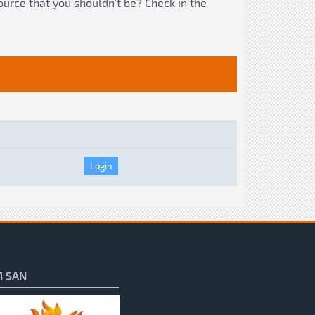
ource that you shouldn't be? Check in the
 SAN