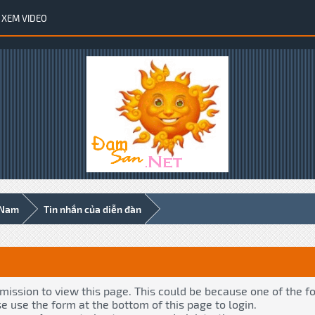
XEM VIDEO
 Nam
Tin nhắn của diễn đàn
rmission to view this page. This could be because one of the f
se use the form at the bottom of this page to login.