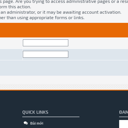
s page. Are you trying to access administrative pages or a res
orm this action.
n administrator, or it may be awaiting account activation.
er than using appropriate forms or links.
QUICK LINKS
ĐAM
Bài mới