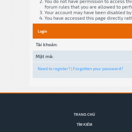
You do not have permission to access thi
forum rules that you are allowed to perf
Your account may have been disabled by a
You have accessed this page directly rath
Login
Tài khoản:
Mật mã:
Need to register?
Forgotten your password?
|
TRANG CHỦ
TÌM KIẾM