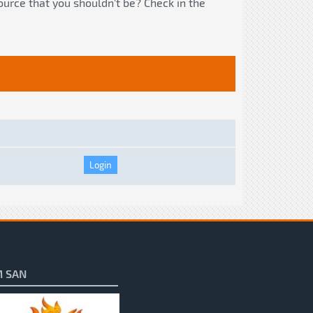
ource that you shouldn't be? Check in the
 SAN