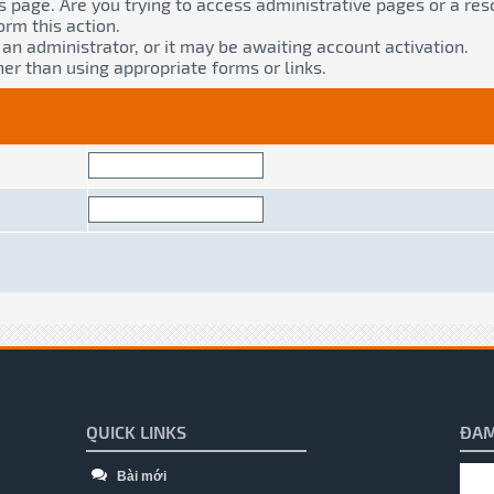
s page. Are you trying to access administrative pages or a res
orm this action.
n administrator, or it may be awaiting account activation.
er than using appropriate forms or links.
QUICK LINKS
ĐAM
Bài mới