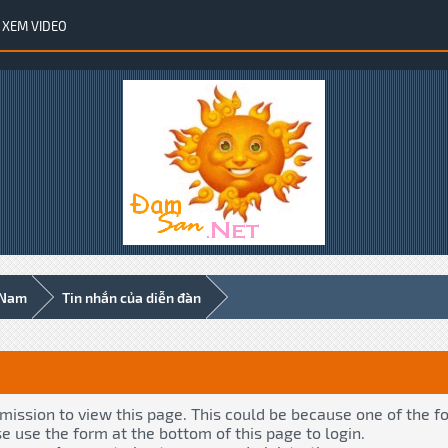
XEM VIDEO
 Nam
Tin nhắn của diễn đàn
rmission to view this page. This could be because one of the f
se use the form at the bottom of this page to login.