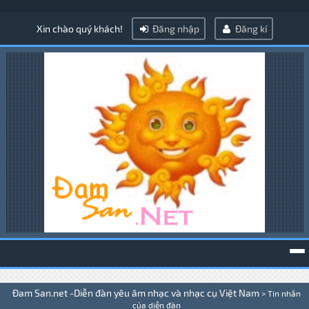
Xin chào quý khách!
Đăng nhập
Đăng kí
To
Đam San.net -Diễn đàn yêu âm nhạc và nhạc cụ Việt Nam
>
Tin nhắn
na
của diễn đàn