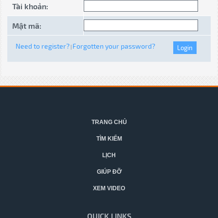
Tài khoản:
Mật mã:
Need to register?
Forgotten your password?
|
TRANG CHỦ
TÌM KIẾM
LỊCH
GIÚP ĐỠ
XEM VIDEO
QUICK LINKS