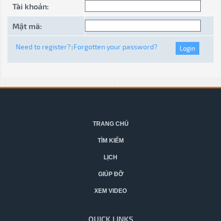
Tài khoản:
Mật mã:
Need to register?
Forgotten your password?
|
TRANG CHỦ
TÌM KIẾM
LỊCH
GIÚP ĐỠ
XEM VIDEO
QUICK LINKS