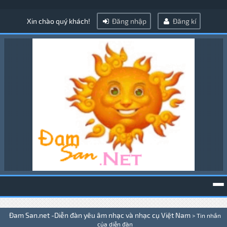
Xin chào quý khách!
Đăng nhập
Đăng kí
To
Đam San.net -Diễn đàn yêu âm nhạc và nhạc cụ Việt Nam
>
Tin nhắn
na
của diễn đàn