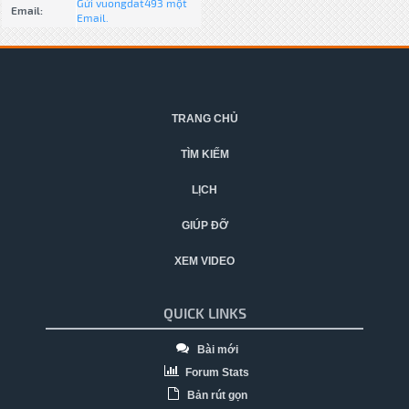
Gửi vuongdat493 một
Email:
Email.
TRANG CHỦ
TÌM KIẾM
LỊCH
GIÚP ĐỠ
XEM VIDEO
QUICK LINKS
Bài mới
Forum Stats
Bản rút gọn