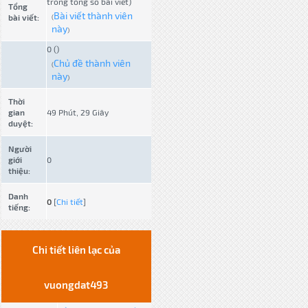
trong tổng số bài viết)
Tổng
Bài viết thành viên
bài viết:
(
này
)
0 ()
Chủ đề thành viên
(
này
)
Thời
gian
49 Phút, 29 Giây
duyệt:
Người
giới
0
thiệu:
Danh
0
[
Chi tiết
]
tiếng:
Chi tiết liên lạc của
vuongdat493