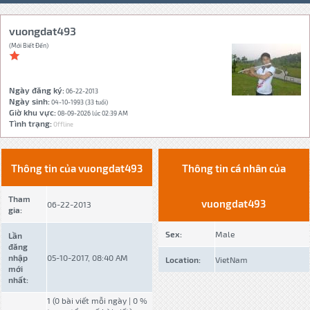
vuongdat493
(Mới Biết Đến)
Ngày đăng ký:
06-22-2013
Ngày sinh:
04-10-1993 (33 tuổi)
Giờ khu vực:
08-09-2026 lúc 02:39 AM
Tình trạng:
Offline
Thông tin của vuongdat493
Thông tin cá nhân của
Tham
vuongdat493
06-22-2013
gia:
Sex:
Male
Lần
đăng
nhập
05-10-2017, 08:40 AM
Location:
VietNam
mới
nhất:
1 (0 bài viết mỗi ngày | 0 %