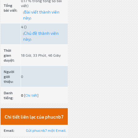
0.17 % trong tổng số bài
Tổng
viết)
bài viết:
Bài viết thành viên
(
này
)
4 ()
Chủ đề thành viên
(
này
)
Thời
gian
18 Giờ, 33 Phút, 46 Giây
duyệt:
Người
giới
0
thiệu:
Danh
0
[
Chi tiết
]
tiếng:
Chi tiết liên lạc của phucnb7
Email:
Gửi phucnb7 một Email.