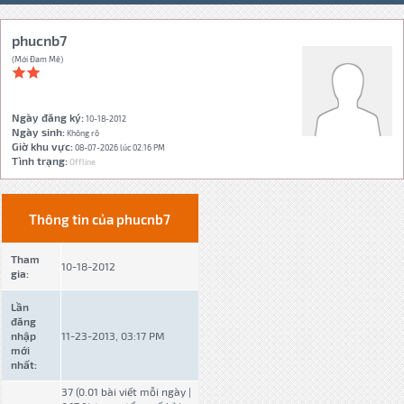
phucnb7
(Mới Đam Mê)
Ngày đăng ký:
10-18-2012
Ngày sinh:
Không rõ
Giờ khu vực:
08-07-2026 lúc 02:16 PM
Tình trạng:
Offline
Thông tin của phucnb7
Tham
10-18-2012
gia:
Lần
đăng
nhập
11-23-2013, 03:17 PM
mới
nhất:
37 (0.01 bài viết mỗi ngày |