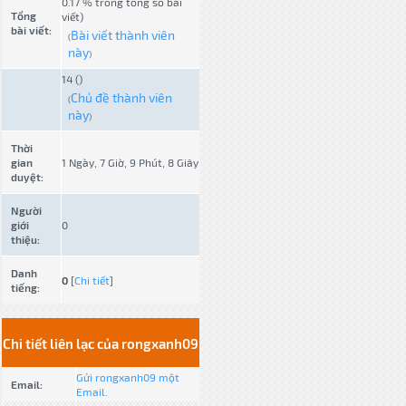
0.17 % trong tổng số bài
Tổng
viết)
bài viết:
Bài viết thành viên
(
này
)
14 ()
Chủ đề thành viên
(
này
)
Thời
gian
1 Ngày, 7 Giờ, 9 Phút, 8 Giây
duyệt:
Người
giới
0
thiệu:
Danh
0
[
Chi tiết
]
tiếng:
Chi tiết liên lạc của rongxanh09
Gửi rongxanh09 một
Email:
Email.