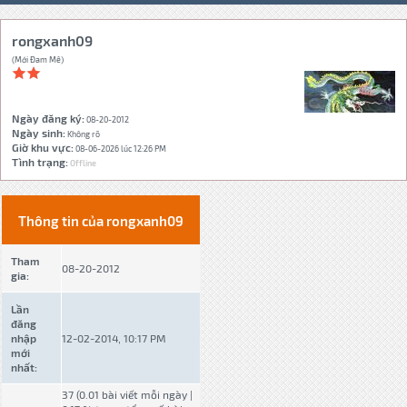
rongxanh09
(Mới Đam Mê)
Ngày đăng ký:
08-20-2012
Ngày sinh:
Không rõ
Giờ khu vực:
08-06-2026 lúc 12:26 PM
Tình trạng:
Offline
Thông tin của rongxanh09
Tham
08-20-2012
gia:
Lần
đăng
nhập
12-02-2014, 10:17 PM
mới
nhất:
37 (0.01 bài viết mỗi ngày |